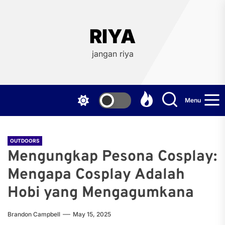
Skip
to
the
RIYA
content
jangan riya
Menu
OUTDOORS
Mengungkap Pesona Cosplay:
Mengapa Cosplay Adalah
Hobi yang Mengagumkana
Brandon Campbell
May 15, 2025